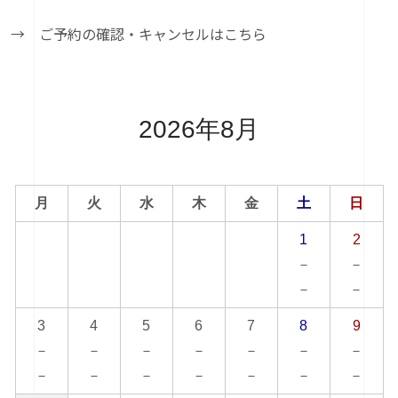
→ ご予約の確認・キャンセルはこちら
2026年8月
月
火
水
木
金
土
日
1
2
－
－
－
－
3
4
5
6
7
8
9
－
－
－
－
－
－
－
－
－
－
－
－
－
－